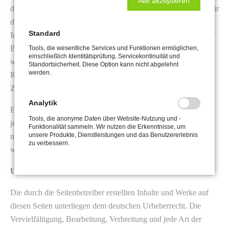
Alle akzeptieren
deren Inhalte wir keinen Einfluss haben. Deshalb können wir für
diese fremden Inhalte auch keine Gewähr übernehmen. Für die
Standard
Inhalte der verlinkten Seiten ist stets der jeweilige Anbieter oder
Betreiber der Seiten verantwortlich. Die verlinkten Seiten
Tools, die wesentliche Services und Funktionen ermöglichen,
einschließlich Identitätsprüfung, Servicekontinuität und
wurden zum Zeitpunkt der Verlinkung auf mögliche
Standortsicherheit. Diese Option kann nicht abgelehnt
werden.
Rechtsverstöße überprüft. Rechtswidrige Inhalte waren zum
Zeitpunkt der Verlinkung nicht erkennbar.
Analytik
Eine permanente inhaltliche Kontrolle der verlinkten Seiten ist
Tools, die anonyme Daten über Website-Nutzung und -
jedoch ohne konkrete Anhaltspunkte einer Rechtsverletzung
Funktionalität sammeln. Wir nutzen die Erkenntnisse, um
unsere Produkte, Dienstleistungen und das Benutzererlebnis
nicht zumutbar. Bei Bekanntwerden von Rechtsverletzungen
zu verbessern.
werden wir derartige Links umgehend entfernen.
Urheberrecht
Die durch die Seitenbetreiber erstellten Inhalte und Werke auf
diesen Seiten unterliegen dem deutschen Urheberrecht. Die
Vervielfältigung, Bearbeitung, Verbreitung und jede Art der