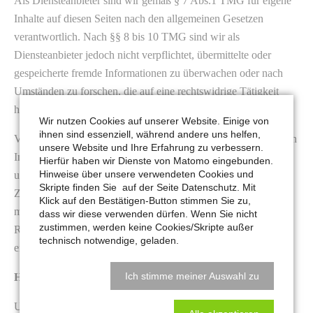
Als Diensteanbieter sind wir gemäß § 7 Abs.1 TMG für eigene
Inhalte auf diesen Seiten nach den allgemeinen Gesetzen
verantwortlich. Nach §§ 8 bis 10 TMG sind wir als
Diensteanbieter jedoch nicht verpflichtet, übermittelte oder
gespeicherte fremde Informationen zu überwachen oder nach
Umständen zu forschen, die auf eine rechtswidrige Tätigkeit
hinweisen.
Wir nutzen Cookies auf unserer Website. Einige von
ihnen sind essenziell, während andere uns helfen,
Verpflichtungen zur Entfernung oder Sperrung der Nutzung von
unsere Website und Ihre Erfahrung zu verbessern.
Informationen nach den allgemeinen Gesetzen bleiben hiervon
Hierfür haben wir Dienste von Matomo eingebunden.
Hinweise über unsere verwendeten Cookies und
unberührt. Eine diesbezügliche Haftung ist jedoch erst ab dem
Skripte finden Sie auf der Seite Datenschutz. Mit
Zeitpunkt der Kenntnis einer konkreten Rechtsverletzung
Klick auf den Bestätigen-Button stimmen Sie zu,
möglich. Bei Bekanntwerden von entsprechenden
dass wir diese verwenden dürfen. Wenn Sie nicht
zustimmen, werden keine Cookies/Skripte außer
Rechtsverletzungen werden wir diese Inhalte umgehend
technisch notwendige, geladen.
entfernen.
Ich stimme meiner Auswahl zu
Haftung für Links
Unser Angebot enthält Links zu externen Websites Dritter, auf