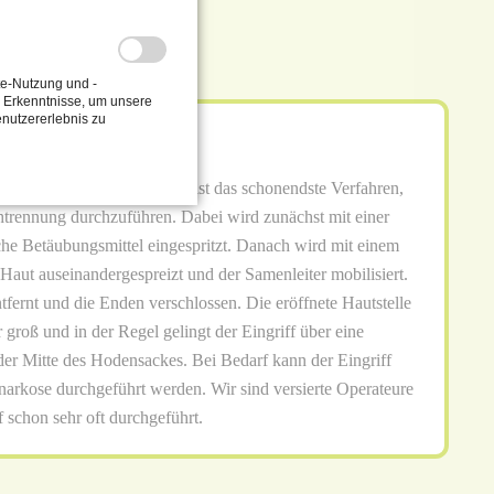
te-Nutzung und -
e Erkenntnisse, um unsere
nutzererlebnis zu
ff
ell Vasektomie durch. Dies ist das schonendste Verfahren,
trennung durchzuführen. Dabei wird zunächst mit einer
che Betäubungsmittel eingespritzt. Danach wird mit einem
 Haut auseinandergespreizt und der Samenleiter mobilisiert.
tfernt und die Enden verschlossen. Die eröffnete Hautstelle
r groß und in der Regel gelingt der Eingriff über eine
er Mitte des Hodensackes. Bei Bedarf kann der Eingriff
lnarkose durchgeführt werden. Wir sind versierte Operateure
 schon sehr oft durchgeführt.