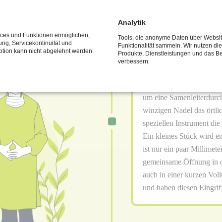
Analytik
vices und Funktionen ermöglichen,
Tools, die anonyme Daten über Websi
fung, Servicekontinuität und
Funktionalität sammeln. Wir nutzen di
ption kann nicht abgelehnt werden.
Produkte, Dienstleistungen und das Be
Ambulanter Eingri
verbessern.
Wir führen die Non Skalp
um eine Samenleiterdurch
winzigen Nadel das örtli
speziellen Instrument die
Ein kleines Stück wird en
ist nur ein paar Millimete
gemeinsame Öffnung in d
auch in einer kurzen Vol
und haben diesen Eingriff